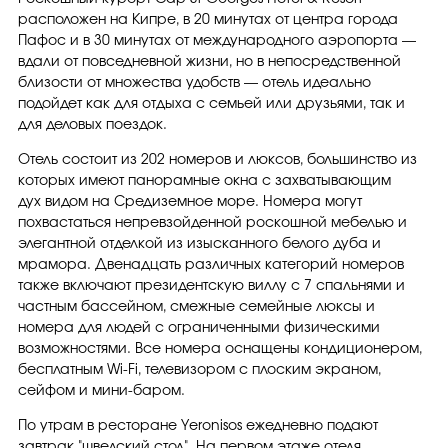
расположен на Кипре, в 20 минутах от центра города
Пафос и в 30 минутах от международного аэропорта —
вдали от повседневной жизни, но в непосредственной
близости от множества удобств — отель идеально
подойдет как для отдыха с семьей или друзьями, так и
для деловых поездок.
Отель состоит из 202 номеров и люксов, большинство из
которых имеют панорамные окна с захватывающим
дух видом на Средиземное море. Номера могут
похвастаться непревзойденной роскошной мебелью и
элегантной отделкой из изысканного белого дуба и
мрамора. Двенадцать различных категорий номеров
также включают президентскую виллу с 7 спальнями и
частным бассейном, смежные семейные люксы и
номера для людей с ограниченными физическими
возможностями. Все номера оснащены кондиционером,
бесплатным Wi-Fi, телевизором с плоским экраном,
сейфом и мини-баром.
По утрам в ресторане Yeronisos ежедневно подают
завтрак "шведский стол". На первом этаже отеля