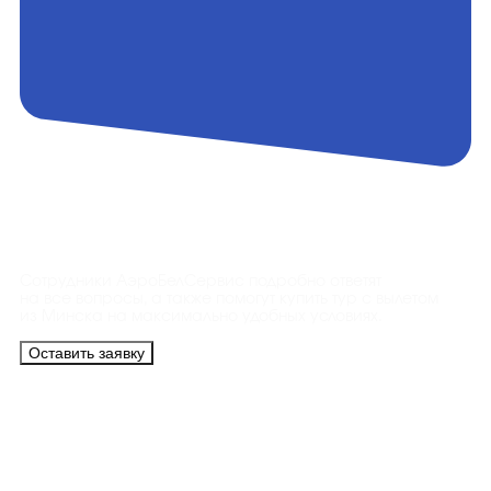
Контакты
Сотрудники АэроБелСервис подробно ответят
на все вопросы, а также помогут купить тур с вылетом
из Минска на максимально удобных условиях.
Оставить заявку