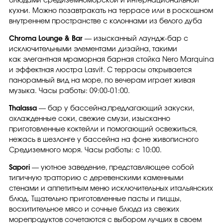
блюдами средиземноморской и интернациональной
кухни. Можно позавтракать на террасе или в роскошном
внутреннем пространстве с колоннами из белого дуба
Chroma Lounge & Bar
— изысканный лаундж-бар с
исключительными элементами дизайна, такими
как элегантная мраморная барная стойка Nero Marquina
и эффектная люстра Lasvit. С террасы открывается
панорамный вид на море, по вечерам играет живая
музыка. Часы работы: 09:00-01:00.
Thalassa
— бар у бассейна,предлагающий закуски,
охлажденные соки, свежие смузи, изысканно
приготовленные коктейли и помогающий освежиться,
нежась в шезлонге у бассейна на фоне живописного
Средиземного моря. Часы работы: с 10:00.
Sapori
— уютное заведение, представляющее собой
типичную тратторию с деревенскими каменными
стенами и аппетитным меню исключительных итальянских
блюд. Тщательно приготовленные пасты и пиццы,
восхитительное мясо и сочные блюда из свежих
морепродуктов сочетаются с выбором лучших в своем