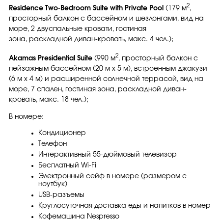
2
Residence Two-Bedroom Suite with Private Pool
(179 м
,
просторный балкон с бассейном и шезлонгами, вид на
море, 2 двуспальные кровати, гостиная
зона, раскладной диван-кровать, макс. 4 чел.);
2
Akamas Presidential Suite
(990 м
, просторный балкон с
пейзажным бассейном (20 м х 5 м), встроенным джакузи
(6 м х 4 м) и расширенной солнечной террасой, вид на
море, 7 спален, гостиная зона, раскладной диван-
кровать, макс. 18 чел.);
В номере:
Кондиционер
Телефон
Интерактивный 55-дюймовый телевизор
Бесплатный Wi-Fi
Электронный сейф в номере (размером с
ноутбук)
USB-разъемы
Круглосуточная доставка еды и напитков в номер
Кофемашина Nespresso