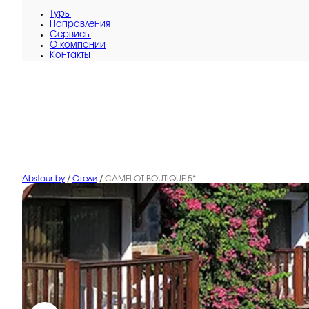
Туры
Направления
Сервисы
O компании
Контакты
Abstour.by
/
Отели
/
CAMELOT BOUTIQUE 5*