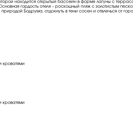
торой находится открытый бассейн в форме лагуны с террасой
сновная гордость отеля – роскошный пляж с золотистым песком
 природой Бодрума, отдохнуть в тени сосен и отвлечься от гор
и кроватями
и кроватями