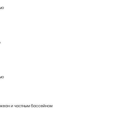
ью
ю
ью
океан и частным бассейном