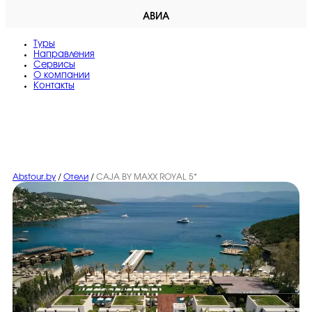
АВИА
Туры
Направления
Сервисы
O компании
Контакты
Abstour.by
/
Отели
/
CAJA BY MAXX ROYAL 5*