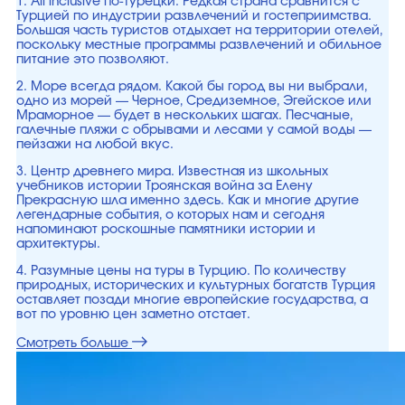
1. All inclusive по-турецки. Редкая страна сравнится с
Турцией по индустрии развлечений и гостеприимства.
Большая часть туристов отдыхает на территории отелей,
поскольку местные программы развлечений и обильное
питание это позволяют.
2. Море всегда рядом. Какой бы город вы ни выбрали,
одно из морей — Черное, Средиземное, Эгейское или
Мраморное — будет в нескольких шагах. Песчаные,
галечные пляжи с обрывами и лесами у самой воды —
пейзажи на любой вкус.
3. Центр древнего мира. Известная из школьных
учебников истории Троянская война за Елену
Прекрасную шла именно здесь. Как и многие другие
легендарные события, о которых нам и сегодня
напоминают роскошные памятники истории и
архитектуры.
4. Разумные цены на туры в Турцию. По количеству
природных, исторических и культурных богатств Турция
оставляет позади многие европейские государства, а
вот по уровню цен заметно отстает.
Смотреть больше