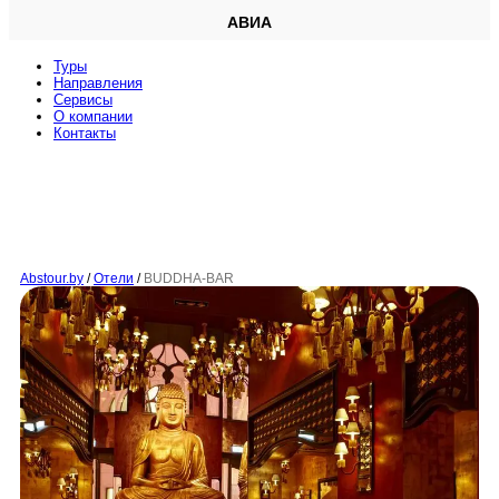
АВИА
Туры
Направления
Сервисы
O компании
Контакты
Abstour.by
/
Отели
/
BUDDHA-BAR