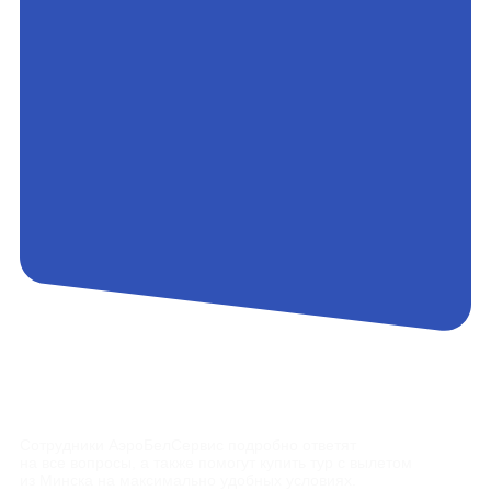
Контакты
Сотрудники АэроБелСервис подробно ответят
на все вопросы, а также помогут купить тур с вылетом
из Минска на максимально удобных условиях.