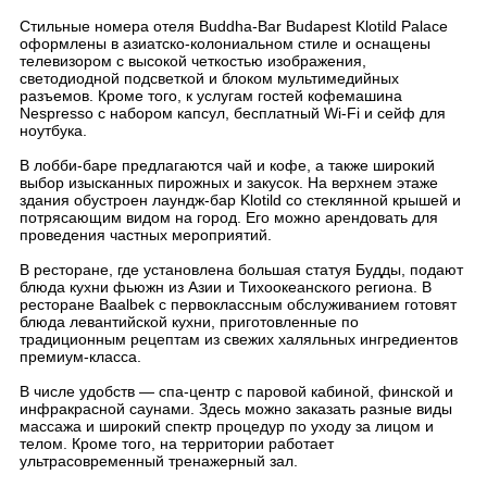
Стильные номера отеля Buddha-Bar Budapest Klotild Palace
оформлены в азиатско-колониальном стиле и оснащены
телевизором с высокой четкостью изображения,
светодиодной подсветкой и блоком мультимедийных
разъемов. Кроме того, к услугам гостей кофемашина
Nespresso с набором капсул, бесплатный Wi-Fi и сейф для
ноутбука.
В лобби-баре предлагаются чай и кофе, а также широкий
выбор изысканных пирожных и закусок. На верхнем этаже
здания обустроен лаундж-бар Klotild со стеклянной крышей и
потрясающим видом на город. Его можно арендовать для
проведения частных мероприятий.
В ресторане, где установлена большая статуя Будды, подают
блюда кухни фьюжн из Азии и Тихоокеанского региона. В
ресторане Baalbek с первоклассным обслуживанием готовят
блюда левантийской кухни, приготовленные по
традиционным рецептам из свежих халяльных ингредиентов
премиум-класса.
В числе удобств — спа-центр с паровой кабиной, финской и
инфракрасной саунами. Здесь можно заказать разные виды
массажа и широкий спектр процедур по уходу за лицом и
телом. Кроме того, на территории работает
ультрасовременный тренажерный зал.