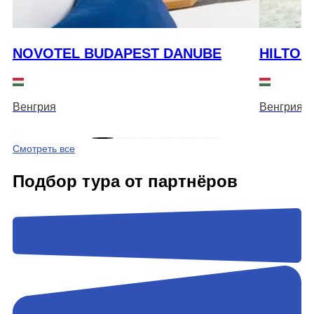
NOVOTEL BUDAPEST DANUBE
HILTON
Венгрия
Венгрия
Смотреть все
Подбор тура от партнёров