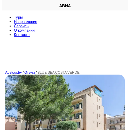
АВИА
Туры
Направления
Сервисы
O компании
Контакты
Abstour.by
/
Отели
/
BLUE SEA COSTA VERDE