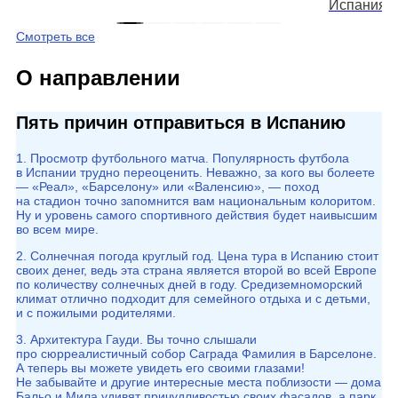
Испания
Смотреть все
О направлении
Пять причин отправиться в Испанию
1. Просмотр футбольного матча. Популярность футбола
в Испании трудно переоценить. Неважно, за кого вы болеете
— «Реал», «Барселону» или «Валенсию», — поход
на стадион точно запомнится вам национальным колоритом.
Ну и уровень самого спортивного действия будет наивысшим
во всем мире.
2. Солнечная погода круглый год. Цена тура в Испанию стоит
своих денег, ведь эта страна является второй во всей Европе
по количеству солнечных дней в году. Средиземноморский
климат отлично подходит для семейного отдыха и с детьми,
и с пожилыми родителями.
3. Архитектура Гауди. Вы точно слышали
про сюрреалистичный собор Саграда Фамилия в Барселоне.
А теперь вы можете увидеть его своими глазами!
Не забывайте и другие интересные места поблизости — дома
Бальо и Мила удивят причудливостью своих фасадов, а парк