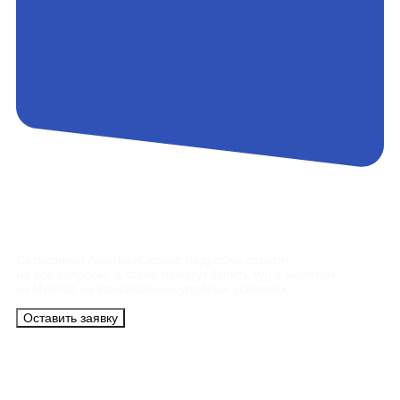
Контакты
Сотрудники АэроБелСервис подробно ответят
на все вопросы, а также помогут купить тур с вылетом
из Минска на максимально удобных условиях.
Оставить заявку