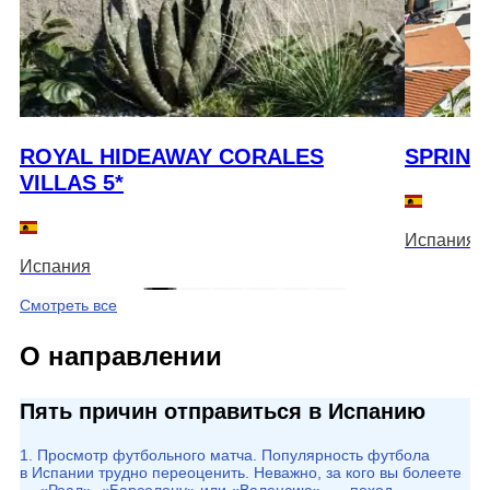
ROYAL HIDEAWAY CORALES
SPRING
VILLAS 5*
Испания
Испания
Смотреть все
О направлении
Пять причин отправиться в Испанию
1. Просмотр футбольного матча. Популярность футбола
в Испании трудно переоценить. Неважно, за кого вы болеете