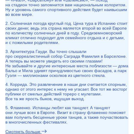
— «Реал», «Барселону» или «Валенсию», — поход
на стадион точно запомнится вам национальным колоритом.
Ну и уровень самого спортивного действия будет наивысшим
во всем мире.
2. Солнечная погода круглый год. Цена тура в Испанию стоит
своих денег, ведь эта страна является второй во всей Европе
по количеству солнечных дней в году. Средиземноморский
климат отлично подходит для семейного отдыха и с детьми,
и с пожилыми родителями.
3. Архитектура Гауди. Вы точно слышали
про сюрреалистичный собор Саграда Фамилия в Барселоне.
А теперь вы можете увидеть его своими глазами!
Не забывайте и другие интересные места поблизости — дома
Бальо и Мила удивят причудливостью своих фасадов, а парк
Гуэля — миллионами осколков из цветного стекла.
4. Коррида. Это развлечение в наши дни считается спорным,
однако от этого интерес к нему не угасает. Все тот же восторг
публики от смелых действий тореро с мулетами.
Все та же ярость быков, ищущая выход.
5. Фламенко. Испанцы любят как танцуют. А танцуют
они лучше всех в Европе. Визит в страну фламенко поможет
вам получить бесценные уроки танцев, а также поучаствовать
в многочисленных фестивалях.
Смотреть больше