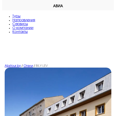
АВИА
Туры
Направления
Сервисы
O компании
Контакты
Abstour.by
/
Отели
/
BILY LEV