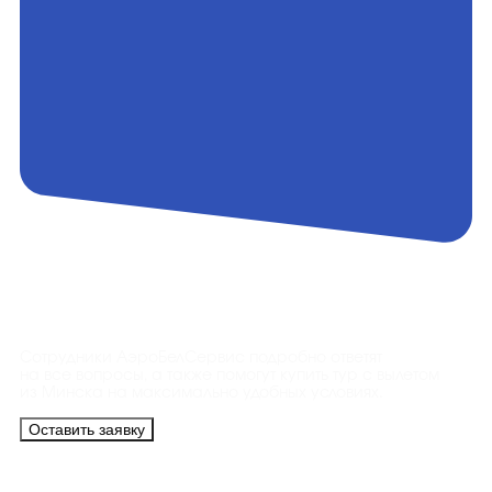
Контакты
Сотрудники АэроБелСервис подробно ответят
на все вопросы, а также помогут купить тур с вылетом
из Минска на максимально удобных условиях.
Оставить заявку