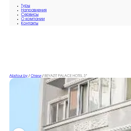
Туры
Направления
Сервисы
O компании
Контакты
Abstour.by
/
Отели
/
BEYAZIT PALACE HOTEL 3*