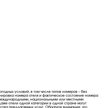
огодных условий, в том числе типов номеров – без
анировка номера отеля и фактическое состояние номера
ы международными, национальными или местными
Даже отели одной категории в одной стране могут
ства предлагаемых услуг. Обратите внимание, что