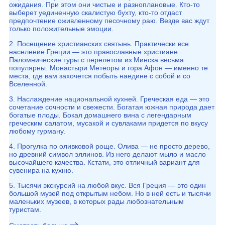
ожидания. При этом они чистые и разноплановые. Кто-то
выберет уединенную скалистую бухту, кто-то отдаст
предпочтение оживленному песочному раю. Везде вас ждут
только положительные эмоции.
2. Посещение христианских святынь. Практически все
население Греции — это православные христиане.
Паломнические туры с перелетом из Минска весьма
популярны. Монастыри Метеоры и гора Афон — именно те
места, где вам захочется побыть наедине с собой и со
Вселенной.
3. Наслаждение национальной кухней. Греческая еда — это
сочетание сочности и свежести. Богатая южная природа дает
богатые плоды. Бокал домашнего вина с легендарным
греческим салатом, мусакой и сувлаками придется по вкусу
любому гурману.
4. Прогулка по оливковой роще. Олива — не просто дерево,
но древний символ эллинов. Из него делают мыло и масло
высочайшего качества. Кстати, это отличный вариант для
сувенира на кухню.
5. Тысячи экскурсий на любой вкус. Вся Греция — это один
большой музей под открытым небом. Но в ней есть и тысячи
маленьких музеев, в которых рады любознательным
туристам.