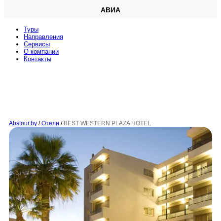
АВИА
Туры
Направления
Сервисы
O компании
Контакты
Abstour.by
/
Отели
/
BEST WESTERN PLAZA HOTEL