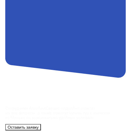
Контакты
Сотрудники АэроБелСервис подробно ответят
на все вопросы, а также помогут купить тур с вылетом
из Минска на максимально удобных условиях.
Оставить заявку