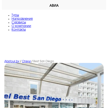
АВИА
Туры
Направления
Сервисы
O компании
Контакты
Abstour.by
/
Отели
/
Best San Diego