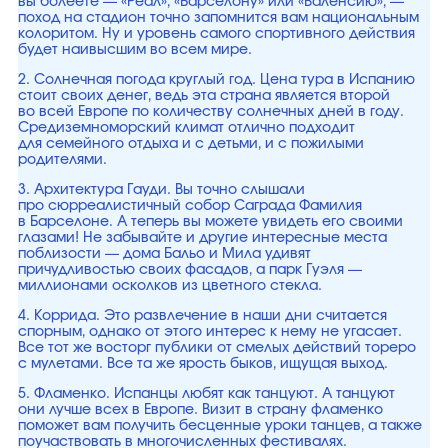
вы болеете — «Реал», «Барселону» или «Валенсию», —
поход на стадион точно запомнится вам национальным
колоритом. Ну и уровень самого спортивного действия
будет наивысшим во всем мире.
2. Солнечная погода круглый год. Цена тура в Испанию
стоит своих денег, ведь эта страна является второй
во всей Европе по количеству солнечных дней в году.
Средиземноморский климат отлично подходит
для семейного отдыха и с детьми, и с пожилыми
родителями.
3. Архитектура Гауди. Вы точно слышали
про сюрреалистичный собор Саграда Фамилия
в Барселоне. А теперь вы можете увидеть его своими
глазами! Не забывайте и другие интересные места
поблизости — дома Бальо и Мила удивят
причудливостью своих фасадов, а парк Гуэля —
миллионами осколков из цветного стекла.
4. Коррида. Это развлечение в наши дни считается
спорным, однако от этого интерес к нему не угасает.
Все тот же восторг публики от смелых действий тореро
с мулетами. Все та же ярость быков, ищущая выход.
5. Фламенко. Испанцы любят как танцуют. А танцуют
они лучше всех в Европе. Визит в страну фламенко
поможет вам получить бесценные уроки танцев, а также
поучаствовать в многочисленных фестивалях.