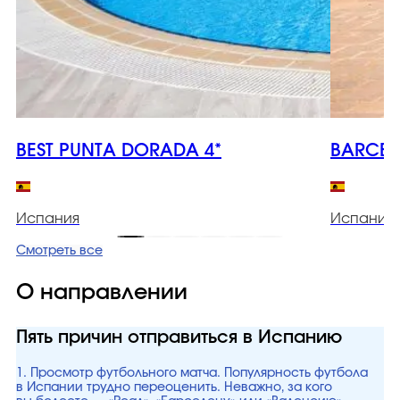
BEST PUNTA DORADA 4*
BARCELO
Испания
Испания
Смотреть все
О направлении
Пять причин отправиться в Испанию
1. Просмотр футбольного матча. Популярность футбола
в Испании трудно переоценить. Неважно, за кого