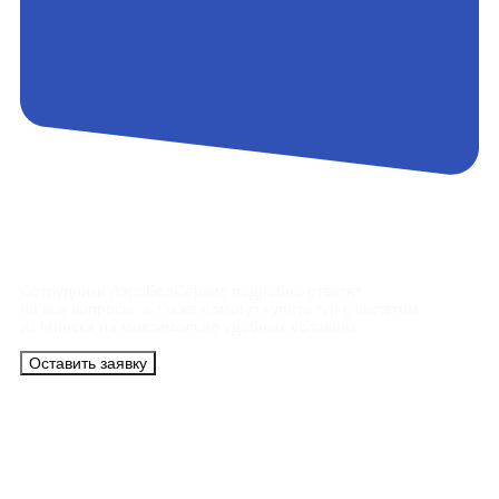
Контакты
Сотрудники АэроБелСервис подробно ответят
на все вопросы, а также помогут купить тур с вылетом
из Минска на максимально удобных условиях.
Оставить заявку