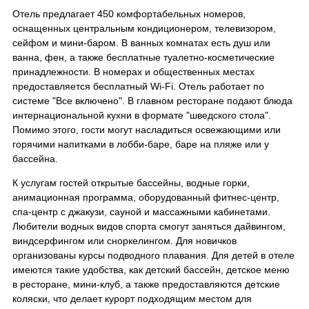
Отель предлагает 450 комфортабельных номеров,
оснащенных центральным кондиционером, телевизором,
сейфом и мини-баром. В ванных комнатах есть душ или
ванна, фен, а также бесплатные туалетно-косметические
принадлежности. В номерах и общественных местах
предоставляется бесплатный Wi-Fi. Отель работает по
системе "Все включено". В главном ресторане подают блюда
интернациональной кухни в формате "шведского стола".
Помимо этого, гости могут насладиться освежающими или
горячими напитками в лобби-баре, баре на пляже или у
бассейна.
К услугам гостей открытые бассейны, водные горки,
анимационная программа, оборудованный фитнес-центр,
спа-центр с джакузи, сауной и массажными кабинетами.
Любители водных видов спорта смогут заняться дайвингом,
виндсерфингом или сноркелингом. Для новичков
организованы курсы подводного плавания. Для детей в отеле
имеются такие удобства, как детский бассейн, детское меню
в ресторане, мини-клуб, а также предоставляются детские
коляски, что делает курорт подходящим местом для