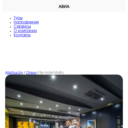
АВИА
Туры
Направления
Сервисы
O компании
Контакты
Abstour.by
/
Отели
/
Be Hotel Malta