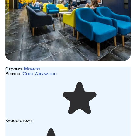
Страна:
Мальта
Регион:
Сент Джулианс
Класс отеля: