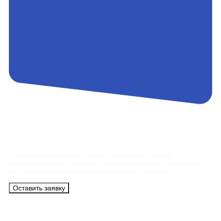
Контакты
Сотрудники АэроБелСервис подробно ответят
на все вопросы, а также помогут купить тур с вылетом
из Минска на максимально удобных условиях.
Оставить заявку