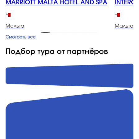
MARRIOTT MALTA HOTEL AND SPA
INTERC
Мальта
Мальта
Смотреть все
Подбор тура от партнёров