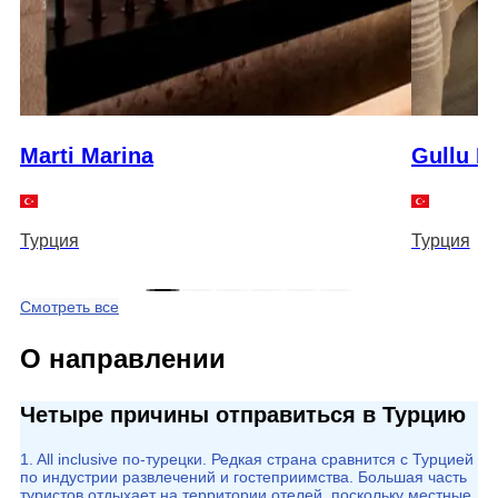
Marti Marina
Gullu K
Турция
Турция
Смотреть все
О направлении
Четыре причины отправиться в Турцию
1. All inclusive по-турецки. Редкая страна сравнится с Турцией
по индустрии развлечений и гостеприимства. Большая часть
туристов отдыхает на территории отелей, поскольку местные