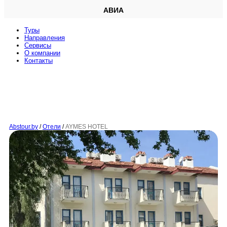
АВИА
Туры
Направления
Сервисы
O компании
Контакты
Abstour.by
/
Отели
/
AYMES HOTEL