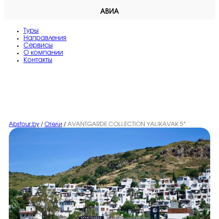
АВИА
Туры
Направления
Сервисы
O компании
Контакты
Abstour.by
/
Отели
/
AVANTGARDE COLLECTION YALIKAVAK 5*