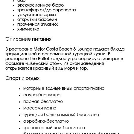
бар
экскурсионное бюро
трансфер от/до аэропорта
услуги консьержа
открытый бассейн
прачечная (платно)
химчистка
Описание питания
В ресторане Mejor Costa Beach & Lounge подают блюда
традиционной и современной турецкой кухни. В
ресторане The Buffet каждое утро сервируют завтрак в
формате «шведский стол». Из окон заведения
открывается красивый вид моря и гор.
Спорт и отдых
моторные водные виды спорта-платно
сауна-бесплатно
парная-бесплатно
массаж-платно
турецкая баня (хаммам)-бесплатно
аэробика-бесплатно
тренажерный зал-бесплатно