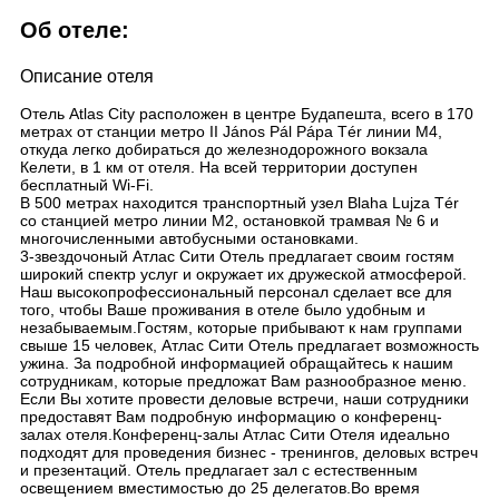
Об отеле:
Описание отеля
Отель Atlas City расположен в центре Будапешта, всего в 170
метрах от станции метро II János Pál Pápa Tér линии М4,
откуда легко добираться до железнодорожного вокзала
Келети, в 1 км от отеля. На всей территории доступен
бесплатный Wi-Fi.
В 500 метрах находится транспортный узел Blaha Lujza Tér
со станцией метро линии М2, остановкой трамвая № 6 и
многочисленными автобусными остановками.
3-звездочоный Атлас Сити Отель предлагает своим гостям
широкий спектр услуг и окружает их дружеской атмосферой.
Наш высокопрофессиональный персонал сделает все для
того, чтобы Ваше проживания в отеле было удобным и
незабываемым.Гостям, которые прибывают к нам группами
свыше 15 человек, Атлас Сити Отель предлагает возможность
ужина. За подробной информацией обращайтесь к нашим
сотрудникам, которые предложат Вам разнообразное меню.
Если Вы хотите провести деловые встречи, наши сотрудники
предоставят Вам подробную информацию о конференц-
залах отеля.Конференц-залы Атлас Сити Отеля идеально
подходят для проведения бизнес - тренингов, деловых встреч
и презентаций. Отель предлагает зал с естественным
освещением вместимостью до 25 делегатов.Во время