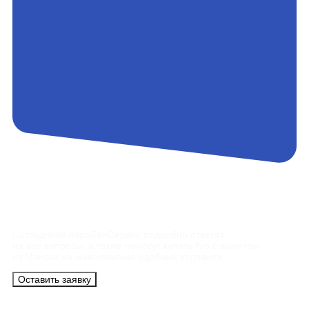
Контакты
Сотрудники АэроБелСервис подробно ответят
на все вопросы, а также помогут купить тур с вылетом
из Минска на максимально удобных условиях.
Оставить заявку