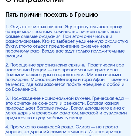
Пять причин поехать в Грецию
1. Отдых на чистых пляжах. Эту страну омывает сразу
четыре моря, поэтому количество пляжей превышает
самые смелые ожидания. При этом они чистые и
разноплановые. Кто-то выберет уединенную скалистую
бухту, кто-то отдаст предпочтение оживленному
песочному раю. Везде вас ждут только положительные
эмоции.
2. Посещение христианских святынь. Практически все
население Греции — это православные христиане.
Паломнические туры с перелетом из Минска весьма
популярны. Монастыри Метеоры и гора Афон — именно
те места, где вам захочется побыть наедине с собой и
со Вселенной.
3. Наслаждение национальной кухней. Греческая еда —
это сочетание сочности и свежести. Богатая южная
природа дает богатые плоды. Бокал домашнего вина с
легендарным греческим салатом, мусакой и сувлаками
придется по вкусу любому гурману.
4. Прогулка по оливковой роще. Олива — не просто
дерево, но древний символ эллинов. Из него делают