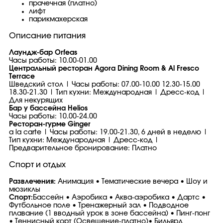
прачечная (платно)
лифт
парикмахерская
Описание питания
Лаундж-бар Orfeas
Часы работы: 10.00-01.00
Центральный ресторан Agora Dining Room & Al Fresco
Terrace
Шведский стол | Часы работы: 07.00-10.00 12.30-15.00
18.30-21.30 | Тип кухни: Международная | Дресс-код |
Для некурящих
Бар у бассейна Helios
Часы работы: 10.00-24.00
Ресторан-гурме Ginger
a la carte | Часы работы: 19.00-21.30, 6 дней в неделю |
Тип кухни: Международная | Дресс-код |
Предварительное бронирование: Платно
Спорт и отдых
Развлечения:
Анимация • Тематические вечера • Шоу и
мюзиклы
Спорт:
Бассейн • Аэробика • Аква-аэробика • Дартс •
Футбольное поле • Тренажерный зал • Подводное
плавание (1 вводный урок в зоне бассейна) • Пинг-понг
• Теннисный корт (Освещение-платно)• Бильярд