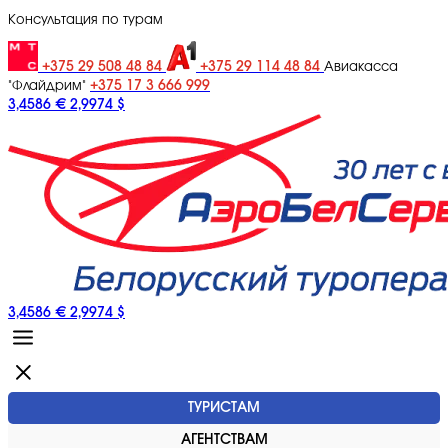
Консультация по турам
+375 29 508 48 84
+375 29 114 48 84
Авиакасса
+375 17 3 666 999
"Флайдрим"
3,4586 €
2,9974 $
3,4586 €
2,9974 $
ТУРИСТАМ
АГЕНТСТВАМ