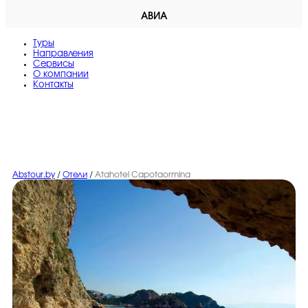
АВИА
Туры
Направления
Сервисы
O компании
Контакты
Abstour.by
/
Отели
/
Atahotel Capotaormina