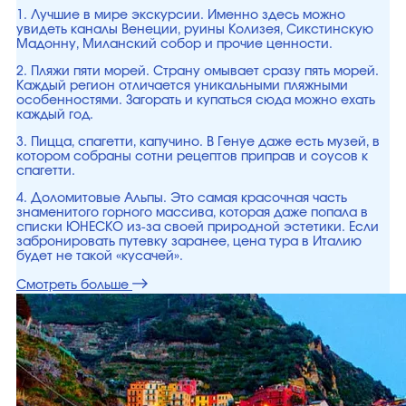
1. Лучшие в мире экскурсии. Именно здесь можно
увидеть каналы Венеции, руины Колизея, Сикстинскую
Мадонну, Миланский собор и прочие ценности.
2. Пляжи пяти морей. Страну омывает сразу пять морей.
Каждый регион отличается уникальными пляжными
особенностями. Загорать и купаться сюда можно ехать
каждый год.
3. Пицца, спагетти, капучино. В Генуе даже есть музей, в
котором собраны сотни рецептов приправ и соусов к
спагетти.
4. Доломитовые Альпы. Это самая красочная часть
знаменитого горного массива, которая даже попала в
списки ЮНЕСКО из-за своей природной эстетики. Если
забронировать путевку заранее, цена тура в Италию
будет не такой «кусачей».
Смотреть больше