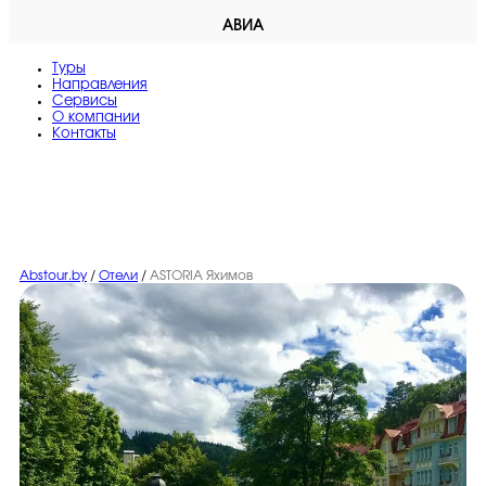
АВИА
Туры
Направления
Сервисы
O компании
Контакты
Abstour.by
/
Отели
/
ASTORIA Яхимов