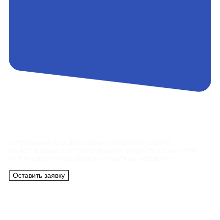
Контакты
Сотрудники АэроБелСервис подробно ответят
на все вопросы, а также помогут купить тур с вылетом
из Минска на максимально удобных условиях.
Оставить заявку