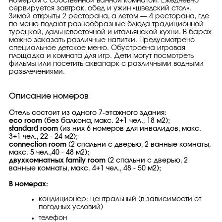
номером с собственной ванной комнатой. Ежедневно
сервируется завтрак, обед и ужин «шведский стол».
Зимой открыты 2 ресторана, а летом — 4 ресторана, где
по меню подают разнообразные блюда традиционной
турецкой, дальневосточной и итальянской кухни. В барах
можно заказать различные напитки. Предусмотрено
специальное детское меню. Обустроена игровая
площадка и комната для игр. Дети могут посмотреть
фильмы или посетить аквапарк с различными водными
развлечениями.
Описание номеров
Отель состоит из одного 7-этажного здания:
eco room
(без балкона, макс. 2+1 чел., 18 м2);
standard room
(из них 6 номеров для инвалидов, макс.
3+1 чел., 22 - 24 м2);
connection room
(2 спальни с дверью, 2 ванные комнаты,
макс. 5 чел.,40 - 48 м2);
двухкомнатных
family room
(2 спальни с дверью, 2
ванные комнаты, макс. 4+1 чел., 48 - 50 м2);
В номерах:
кондиционер: центральный (в зависимости от
погодных условий)
телефон