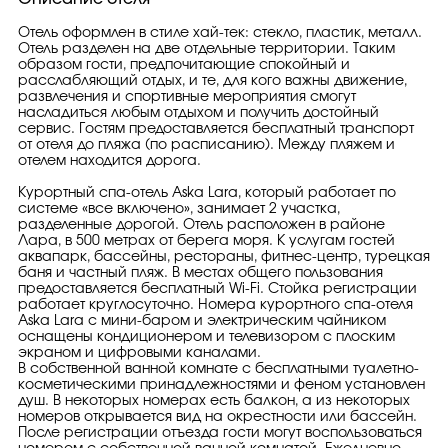
Отель оформлен в стиле хай-тек: стекло, пластик, металл.
Отель разделен на две отдельные территории. Таким
образом гости, предпочитающие спокойный и
расслабляющий отдых, и те, для кого важны движение,
развлечения и спортивные мероприятия смогут
насладиться любым отдыхом и получить достойный
сервис. Гостям предоставляется бесплатный транспорт
от отеля до пляжа (по расписанию). Между пляжем и
отелем находится дорога.
Курортный спа-отель Aska Lara, который работает по
системе «все включено», занимает 2 участка,
разделенные дорогой. Отель расположен в районе
Лара, в 500 метрах от берега моря. К услугам гостей
аквапарк, бассейны, рестораны, фитнес-центр, турецкая
баня и частный пляж. В местах общего пользования
предоставляется бесплатный Wi-Fi. Стойка регистрации
работает круглосуточно. Номера курортного спа-отеля
Aska Lara с мини-баром и электрическим чайником
оснащены кондиционером и телевизором с плоским
экраном и цифровыми каналами.
В собственной ванной комнате с бесплатными туалетно-
косметическими принадлежностями и феном установлен
душ. В некоторых номерах есть балкон, а из некоторых
номеров открывается вид на окрестности или бассейн.
После регистрации отъезда гости могут воспользоваться