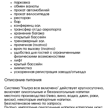
парковка
обмен валюты
прокат автомобилей
прокат велосипедов
ресторан
бар
конференц-зал
трансфер от/до аэропорта
хранение багажа
открытый бассейн
тренажерный зал
прачечная (платно)
врач по вызову (платно)
удобства для гостей с ограниченными
физическими возможностями
лифт
крытый бассейн
химчистка
ускоренная регистрация заезда/отъезда
Описание питания
Система "Ультра все включено" действует круглосуточно,
включает алкогольные и безалкогольные напитки
местного производства (пиво, вино, водка, джин, раки,
виски), некоторые импортные напитки.
Безглютеновое меню по запросу.
Платно: импортные алкогольные напитки категории люкс