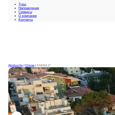
Туры
Направления
Сервисы
O компании
Контакты
Abstour.by
/
Отели
/
ASENA 3*