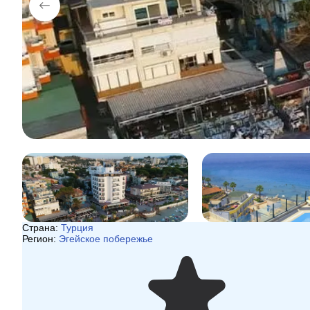
Страна:
Турция
Регион:
Эгейское побережье