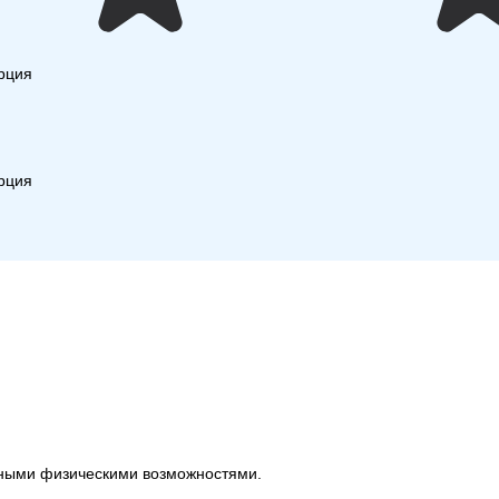
урция
урция
енными физическими возможностями.