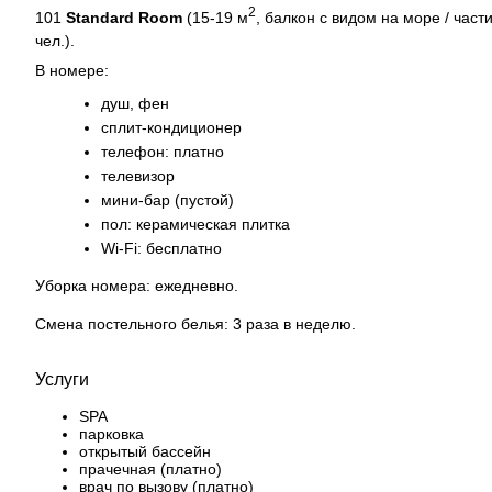
2
101
Standard Room
(15-19 м
, балкон с видом на море / час
чел.).
В номере:
душ, фен
сплит-кондиционер
телефон: платно
телевизор
мини-бар (пустой)
пол: керамическая плитка
Wi-Fi: бесплатно
Уборка номера: ежедневно.
Смена постельного белья: 3 раза в неделю.
Услуги
SPA
парковка
открытый бассейн
прачечная (платно)
врач по вызову (платно)