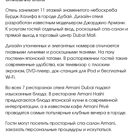
Отель занимает 11 этажей знаменитого небоскреба
Бурдж-Халифа в городе Дубай. Дизайн отеля
разработан известным модельером Джорджио Армани.
К услугам гостей отдельный вход, роскошный спа-салон и
прямой выход в торговый центр Dubai Mall.
Дизайн утонченных и элегантных номеров отличается
плавными линиями и роскошными тканями. На полу
постелен японский татами. В распоряжении гостей такие
современные удобства, как телевизор с плоским
экраном, DVD-плеер, док-станция для iPod и бесплатный
Wi-Fi.
Во всех 7 ресторанах отеля Armani Dubai подают
изысканные блюда. В ресторане Armani Hashi
предлагаются блюда японской кухни в современной
интерпретации, а в известном кафе Armani Privé
проводятся самые популярные клубные вечера в городе.
Гости могут посетить просторный спа-салон Armani,
заказать персональные процедуры и искупаться.