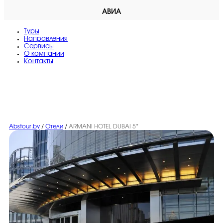
АВИА
Туры
Направления
Сервисы
O компании
Контакты
Abstour.by
/
Отели
/
ARMANI HOTEL DUBAI 5*