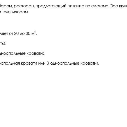
 баром, ресторан, предлагающий питание по системе "Все вкл
и телевизором.
2
яет от 20 до 30 м
.
ь);
дноспальные кровати);
оспальная кровати или 3 односпальные кровати).