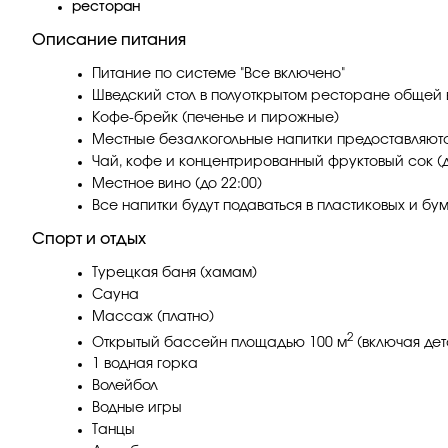
ресторан
Описание питания
Питание по системе "Все включено"
Шведский стол в полуоткрытом ресторане общей в
Кофе-брейк (печенье и пирожные)
Местные безалкогольные напитки предоставляются
Чай, кофе и концентрированный фруктовый сок (д
Местное вино (до 22:00)
Все напитки будут подаваться в пластиковых и б
Спорт и отдых
Турецкая баня (хамам)
Сауна
Массаж (платно)
2
Открытый бассейн площадью 100 м
(включая де
1 водная горка
Волейбол
Водные игры
Танцы