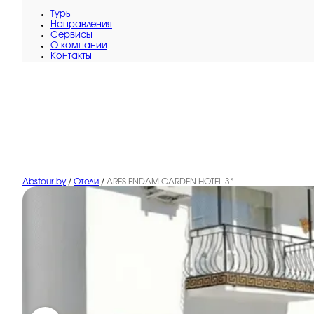
Туры
Направления
Сервисы
O компании
Контакты
Abstour.by
/
Отели
/
ARES ENDAM GARDEN HOTEL 3*