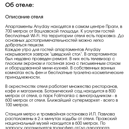
Об отеле:
Описание отеля
Апартаменты Anyday находятся в самом центре Праги, в
700 метрах от Вацлавской площади. К услугам гостей
бесплатный Wi-Fi. На территории отеля есть парковка. До
основных достопримечательностей можно легко
добраться пешком.
Каждое утро для гостей апартаментов Anyday
накрывается завтрак "шведский стол". В апартаментах
был недавно проведен ремонт. В них есть телевизор с
плоским экраном и гостиная зона с письменным столом
и оборудованной мини-кухней. В собственных ванных
комнатах есть фен и бесплатные туалетно-косметические
принадлежности.
В окрестностях отеля работает множество ресторанов,
кафе и магазинов. Ботанический сад находится в 800
метрах от отеля, а парк Folimanka с виноградником - в
600 метрах от отеля. Ближайший супермаркет - всего в
100 метрах.
Станция метро и трамвайная остановка И.П. Павлова
расположены в 2-х минутах ходьбы от отеля. Пражский
национальный музей находится в 600 метрах. По
запросу организуется трансфер от/до аэропорта.