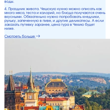
воды.
4. Праздник живота. Чешскую кухню можно описать как
много мяса, теста и калорий, но блюда получаются очень
вкусными. Обязательно нужно попробовать кнедлики,
рульку, запеченную в пиве, и другие деликатесы. А если
заказать путевку заранее, цена тура в Чехию будет
ниже.
Смотреть больше