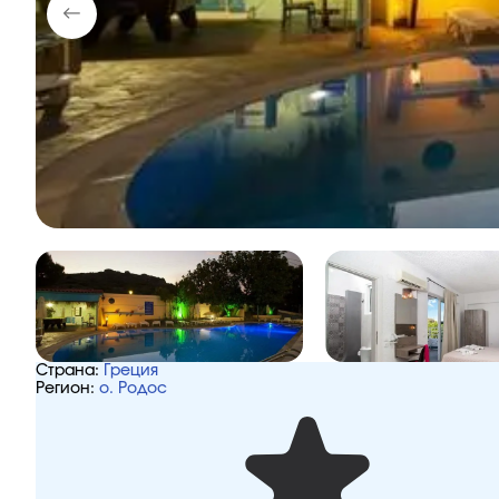
Страна:
Греция
Регион:
о. Родос