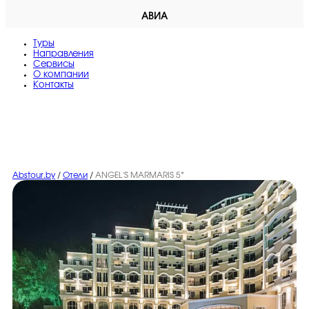
АВИА
Туры
Направления
Сервисы
O компании
Контакты
Abstour.by
/
Отели
/
ANGEL'S MARMARIS 5*