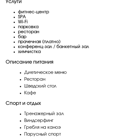
Услуги
фитнес-центр
SPA
Wi-Fi
парковка
ресторан
бар
прачечная (платно)
конференц-зал / банкетный зал
химчистка
Описание питания
Диетическое меню
Ресторан
Шведский стол
Кафе
Спорт и отдых
Тренажерный зал
Виндсерфинг
Гребля на каноэ
Парусный спорт