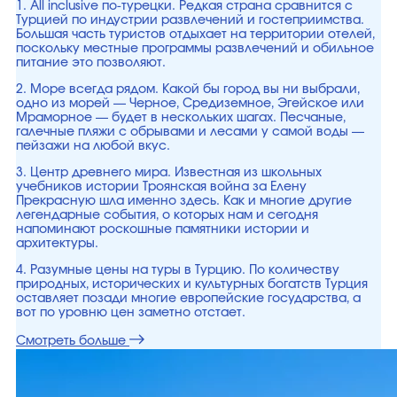
1. All inclusive по-турецки. Редкая страна сравнится с
Турцией по индустрии развлечений и гостеприимства.
Большая часть туристов отдыхает на территории отелей,
поскольку местные программы развлечений и обильное
питание это позволяют.
2. Море всегда рядом. Какой бы город вы ни выбрали,
одно из морей — Черное, Средиземное, Эгейское или
Мраморное — будет в нескольких шагах. Песчаные,
галечные пляжи с обрывами и лесами у самой воды —
пейзажи на любой вкус.
3. Центр древнего мира. Известная из школьных
учебников истории Троянская война за Елену
Прекрасную шла именно здесь. Как и многие другие
легендарные события, о которых нам и сегодня
напоминают роскошные памятники истории и
архитектуры.
4. Разумные цены на туры в Турцию. По количеству
природных, исторических и культурных богатств Турция
оставляет позади многие европейские государства, а
вот по уровню цен заметно отстает.
Смотреть больше