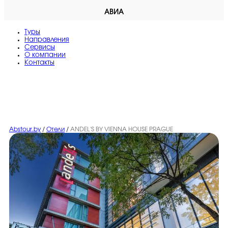
АВИА
Туры
Направления
Сервисы
O компании
Контакты
Abstour.by
/
Отели
/
ANDEL'S BY VIENNA HOUSE PRAGUE