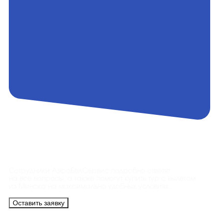
Контакты
Сотрудники АэроБелСервис подробно ответят
на все вопросы, а также помогут купить тур с вылетом
из Минска на максимально удобных условиях.
Оставить заявку