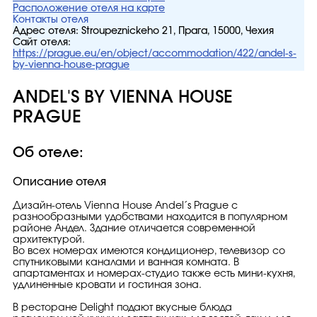
Расположение отеля на карте
Контакты отеля
Адрес отеля:
Stroupeznickeho 21, Прага, 15000, Чехия
Сайт отеля:
https://prague.eu/en/object/accommodation/422/andel-s-
by-vienna-house-prague
ANDEL'S BY VIENNA HOUSE
PRAGUE
Об отеле:
Описание отеля
Дизайн-отель Vienna House Andel´s Prague с
разнообразными удобствами находится в популярном
районе Андел. Здание отличается современной
архитектурой.
Во всех номерах имеются кондиционер, телевизор со
спутниковыми каналами и ванная комната. В
апартаментах и номерах-студио также есть мини-кухня,
удлиненные кровати и гостиная зона.
В ресторане Delight подают вкусные блюда