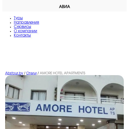
АВИА
Туры
Направления
Сервисы
O компании
Контакты
Abstour.by
/
Отели
/
AMORE HOTEL APARTMENTS