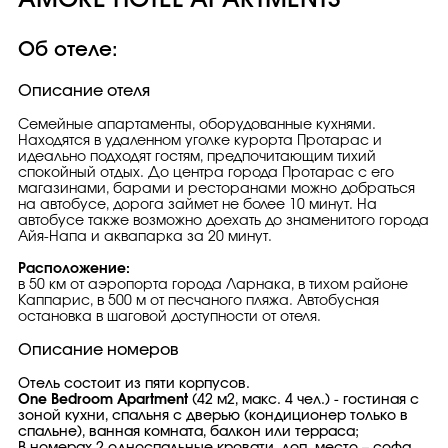
AMORE HOTEL APARTMENTS
Об отеле:
Описание отеля
Семейные апартаменты, оборудованные кухнями.
Находятся в удаленном уголке курорта Протарас и
идеально подходят гостям, предпочитающим тихий
спокойный отдых. До центра города Протарас с его
магазинами, барами и ресторанами можно добраться
на автобусе, дорога займет не более 10 минут. На
автобусе также возможно доехать до знаменитого города
Айя-Напа и аквапарка за 20 минут.
Расположение:
в 50 км от аэропорта города Ларнака, в тихом районе
Каппарис, в 500 м от песчаного пляжа. Автобусная
остановка в шаговой доступности от отеля.
Описание номеров
Отель состоит из пяти корпусов.
One Bedroom Apartment
(42 м2, макс. 4 чел.) - гостиная с
зоной кухни, спальня с дверью (кондиционер только в
спальне), ванная комната, балкон или терраса;