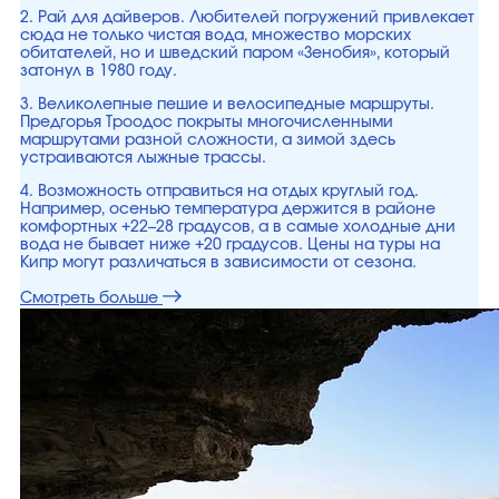
2. Рай для дайверов. Любителей погружений привлекает
сюда не только чистая вода, множество морских
обитателей, но и шведский паром «Зенобия», который
затонул в 1980 году.
3. Великолепные пешие и велосипедные маршруты.
Предгорья Троодос покрыты многочисленными
маршрутами разной сложности, а зимой здесь
устраиваются лыжные трассы.
4. Возможность отправиться на отдых круглый год.
Например, осенью температура держится в районе
комфортных +22–28 градусов, а в самые холодные дни
вода не бывает ниже +20 градусов. Цены на туры на
Кипр могут различаться в зависимости от сезона.
Смотреть больше