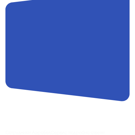
Контакты
Сотрудники АэроБелСервис подробно ответят