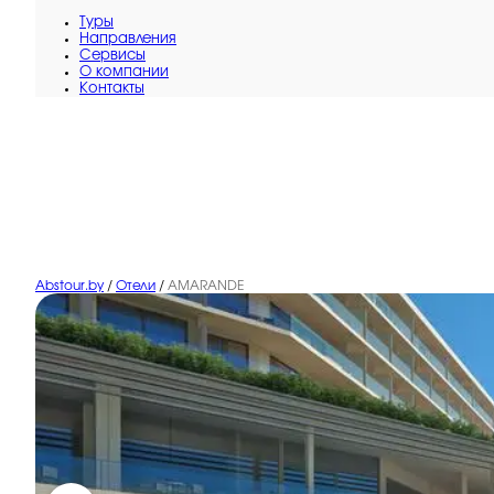
Туры
Направления
Сервисы
O компании
Контакты
Abstour.by
/
Отели
/
AMARANDE