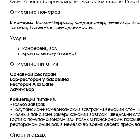
Отель Amarande предназначен для гостей старше 16 лет (
Описание номеров
В номерах:
Балкон/Терраса, Кондиционер, Телевизор Smart 
тапочки, Туалетные принадлежности.
Услуги
конференц-зал
врач по вызову (платно)
Описание питания
Основной ресторан
Бар-ресторан у бассейна
Ресторан A la Carte
Лаунж Бар
Концепции питания:
•Только завтрак
•Полупансион+ (американский завтрак «шведский стол» и
•Полный пансион+ (американский завтрак «шведский стол
Гости с полупансионом+ или полным пансионом+, прожива
рестораном один раз в неделю во время своего пребыва
Спорт и отдых