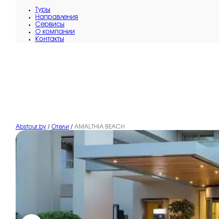
Туры
Направления
Сервисы
O компании
Контакты
Abstour.by
/
Отели
/
AMALTHIA BEACH