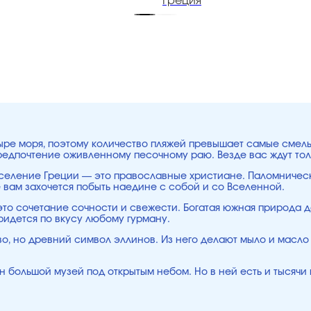
Греция
етыре моря, поэтому количество пляжей превышает самые смел
предпочтение оживленному песочному раю. Везде вас ждут то
аселение Греции — это православные христиане. Паломническ
 вам захочется побыть наедине с собой и со Вселенной.
то сочетание сочности и свежести. Богатая южная природа д
ридется по вкусу любому гурману.
о, но древний символ эллинов. Из него делают мыло и масло 
ин большой музей под открытым небом. Но в ней есть и тысяч