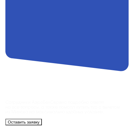
Контакты
Сотрудники АэроБелСервис подробно ответят
на все вопросы, а также помогут купить тур с вылетом
из Минска на максимально удобных условиях.
Оставить заявку