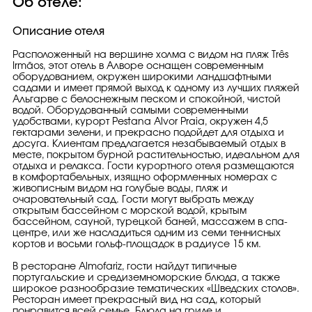
Об отеле:
Описание отеля
Расположенный на вершине холма с видом на пляж Três
Irmãos, этот отель в Алворе оснащен современным
оборудованием, окружен широкими ландшафтными
садами и имеет прямой выход к одному из лучших пляжей
Альгарве с белоснежным песком и спокойной, чистой
водой. Оборудованный самыми современными
удобствами, курорт Pestana Alvor Praia, окружен 4,5
гектарами зелени, и прекрасно подойдет для отдыха и
досуга. Клиентам предлагается незабываемый отдых в
месте, покрытом бурной растительностью, идеальном для
отдыха и релакса. Гости курортного отеля размещаются
в комфортабельных, изящно оформленных номерах с
живописным видом на голубые воды, пляж и
очаровательный сад. Гости могут выбрать между
открытым бассейном с морской водой, крытым
бассейном, сауной, турецкой баней, массажем в спа-
центре, или же насладиться одним из семи теннисных
кортов и восьми гольф-площадок в радиусе 15 км.
В ресторане Almofariz, гости найдут типичные
португальские и средиземноморские блюда, а также
широкое разнообразие тематических «Шведских столов».
Ресторан имеет прекрасный вид на сад, который
понравится всей семье. Блюда на гриле и