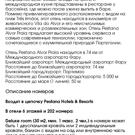
международная кухня представлены в ресторане у
бассейна, где можно после ужина выпить в баре.
Помимо привилегированного расположения с видом на
пляж Três Irmãos, этот отель находится в километре от
живописного Vila do Alvor и его неисчислимых
коммерческих и развлекательных зон. Отель Pestana
Alvor Praia предлагает высокий уровень сервиса и
самые современные технологии, гармонично
сочетающиеся с изумительной природой Португалии.
Отель Pestana Alvor Praia находится в 74 км от
Международного аэропорта Фару.
Ближайший аэропорт: Международный аэропорт Фару
Расстояние до ближайшего аэропорта: 74 км
Ближайший город/курорт: Портимао
Расстояние до ближайшего города/курорта: 5 000 м
Расстояние до моря (1 линия): 50 м
Описание номеров
Входит в цепочку Pestana Hotels & Resorts
В отеле 6 этажей и 202 номера:
Deluxe room (30 м2, мин. 1 макс. 2 чел.)
в номере может
быть 1 двуспальная кровать или 2 индивидуальные
кровати, балкон с видом на сад или внутреннюю часть