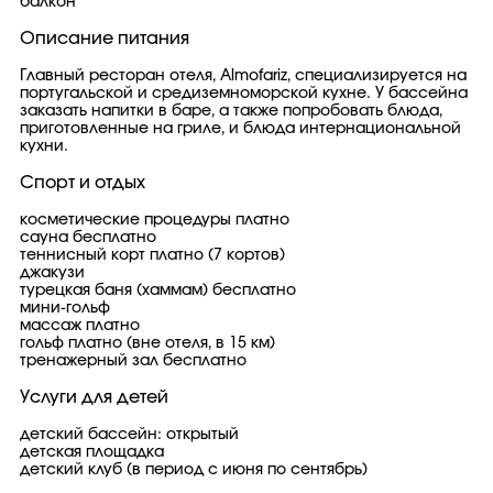
балкон
Описание питания
Главный ресторан отеля, Almofariz, специализируется на
португальской и средиземноморской кухне. У бассейна
заказать напитки в баре, а также попробовать блюда,
приготовленные на гриле, и блюда интернациональной
кухни.
Спорт и отдых
косметические процедуры платно
сауна бесплатно
теннисный корт платно (7 кортов)
джакузи
турецкая баня (хаммам) бесплатно
мини-гольф
массаж платно
гольф платно (вне отеля, в 15 км)
тренажерный зал бесплатно
Услуги для детей
детский бассейн: открытый
детская площадка
детский клуб (в период с июня по сентябрь)