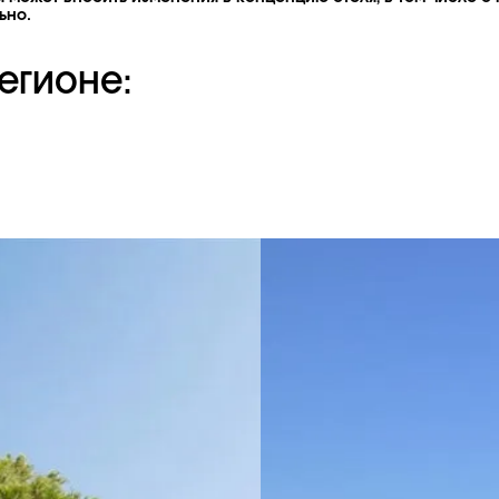
ьно.
егионе: