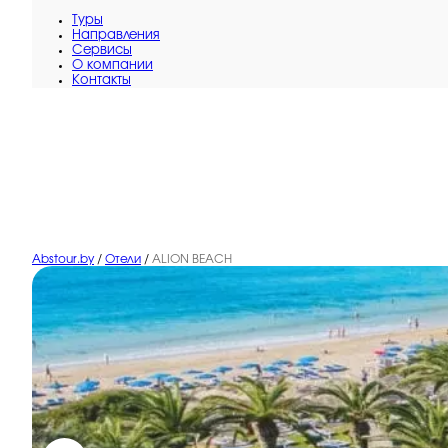
Туры
Направления
Сервисы
O компании
Контакты
Abstour.by
/
Отели
/
ALION BEACH