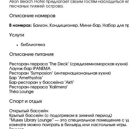
Alion Beach Hotel предлагает своим гостям насладиться 
песчаных пляжей острова.
Описание номеров
В номерах:
Балкон, Кондиционер, Мини-бар, Набор для при
Услуги
библиотека
Описание питания
Ресторан-терраса "The Deck" (средиземноморская кухня)
Лаунж-бар iPANEMA
Ресторан "Symposion" (интернациональная кухня)
Бар "Amethystos"
Бар-ресторан у бассейна "Akti"
Ресторан-терраса "Kalimera"
Théa Lounge
Спорт и отдых
Открытый бассейн
Крытый бассейн (с подогревом в зимний период)
‘’Muses Library Lounge’’ — это специальное помещение с
комнате можно поиграть в бильярд или настольные игры.