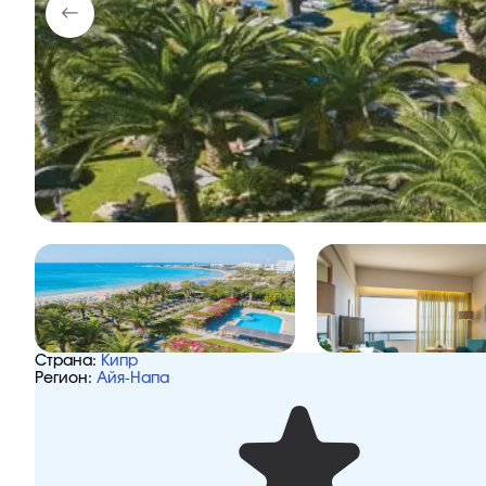
Страна:
Кипр
Регион:
Айя-Напа