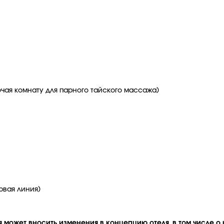
чая комнату для парного тайского массажа)
рвая линия)
 может вносить изменения в концепцию отеля, в том числе о 