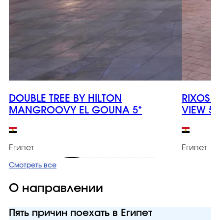
DOUBLE TREE BY HILTON
RIXOS 
MANGROOVY EL GOUNA 5*
VIEW 5*
Египет
Египет
Смотреть все
О направлении
Пять причин поехать в Египет