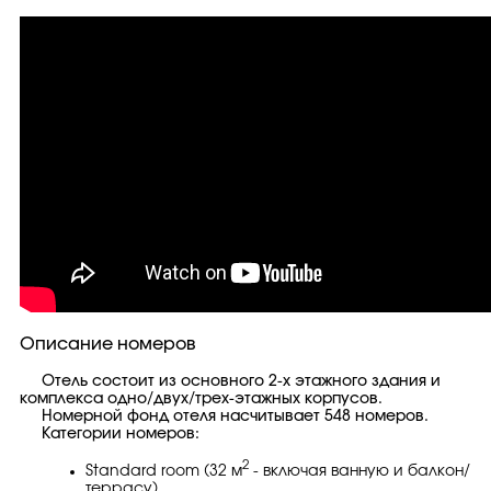
Описание номеров
Отель состоит из основного 2-х этажного здания и
комплекса одно/двух/трех-этажных корпусов.
Номерной фонд отеля насчитывает 548 номеров.
Категории номеров:
2
Standard room (32 м
- включая ванную и балкон/
террасу)