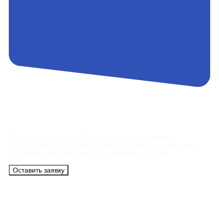
Контакты
Сотрудники АэроБелСервис подробно ответят
на все вопросы, а также помогут купить тур с вылетом
из Минска на максимально удобных условиях.
Оставить заявку