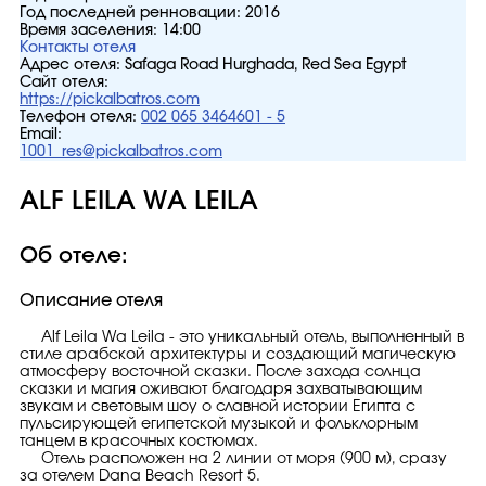
Год последней ренновации:
2016
Время заселения:
14:00
Контакты отеля
Адрес отеля:
Safaga Road Hurghada, Red Sea Egypt
Сайт отеля:
https://pickalbatros.com
Телефон отеля:
002 065 3464601 - 5
Email:
1001_res@pickalbatros.com
ALF LEILA WA LEILA
Об отеле:
Описание отеля
Alf Leila Wa Leila - это уникальный отель, выполненный в
стиле арабской архитектуры и создающий магическую
атмосферу восточной сказки. После захода солнца
сказки и магия оживают благодаря захватывающим
звукам и световым шоу о славной истории Египта с
пульсирующей египетской музыкой и фольклорным
танцем в красочных костюмах.
Отель расположен на 2 линии от моря (900 м), сразу
за отелем Dana Beach Resort 5.