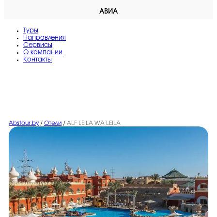
АВИА
Туры
Направления
Сервисы
O компании
Контакты
Abstour.by
/
Отели
/
ALF LEILA WA LEILA