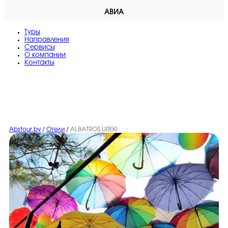
АВИА
Туры
Направления
Сервисы
O компании
Контакты
Abstour.by
/
Отели
/
ALBATROS UREKI