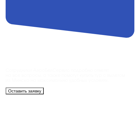
Контакты
Сотрудники АэроБелСервис подробно ответят
на все вопросы, а также помогут купить тур с вылетом
из Минска на максимально удобных условиях.
Оставить заявку