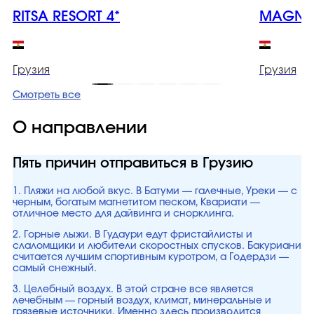
RITSA RESORT 4*
MAGNET
Грузия
Грузия
Смотреть все
О направлении
Пять причин отправиться в Грузию
1. Пляжи на любой вкус. В Батуми — галечные, Уреки — с
черным, богатым магнетитом песком, Квариати —
отличное место для дайвинга и снорклинга.
2. Горные лыжи. В Гудаури едут фристайлисты и
слаломщики и любители скоростных спусков. Бакуриани
считается лучшим спортивным куротром, а Годердзи —
самый снежный.
3. Целебный воздух. В этой стране все является
лечебным — горный воздух, климат, минеральные и
грязевые источники. Именно здесь производится