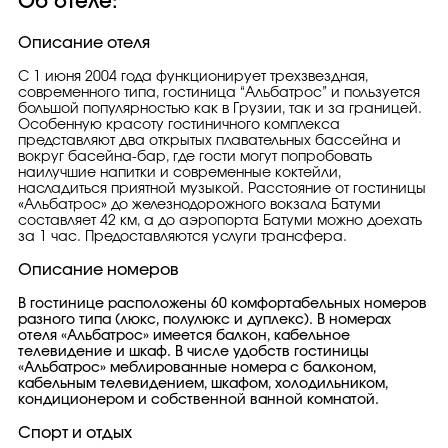
Об отеле:
Описание отеля
С 1 июня 2004 года функционирует трехзвездная,
современного типа, гостиница “Альбатрос” и пользуется
большой популярностью как в Грузии, так и за границей.
Особенную красоту гостиничного комплекса
представляют два открытых плавательных бассейна и
вокруг басейна-бар, где гости могут попробовать
наилучшие напитки и современные коктейли,
насладиться приятной музыкой. Расстояние от гостиницы
«Альбатрос» до железнодорожного вокзала Батуми
составляет 42 км, а до аэропорта Батуми можно доехать
за 1 час. Предоставляются услуги трансфера.
Описание номеров
В гостинице расположены 60 комфортабельных номеров
разного типа (люкс, полулюкс и дуплекс). В номерах
отеля «Альбатрос» имеется балкон, кабельное
телевидение и шкаф. В числе удобств гостиницы
«Альбатрос» меблированные номера с балконом,
кабельным телевидением, шкафом, холодильником,
кондиционером и собственной ванной комнатой.
Спорт и отдых