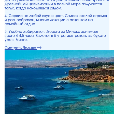
достопримечательности. Оценить великолепие храмов и
древнейшей цивилизации в полной мере получается
тогда, когда находишься рядом.
4. Сервис на любой вкус и цвет. Список отелей огромен
и разнообразен, многие локации с акцентом на
семейный отдых.
5. Удобно добираться. Дорога из Минска занимает
всего 4-4,5 часа. Вылетая в 5 утра, завтракать вы будете
уже в Египте.
Смотреть больше