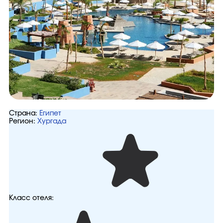
Страна:
Египет
Регион:
Хургада
Класс отеля: