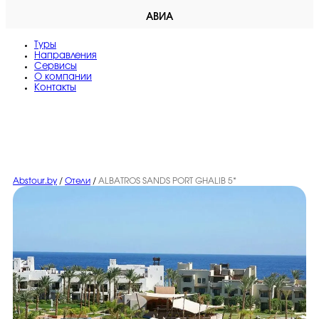
АВИА
Туры
Направления
Сервисы
O компании
Контакты
Abstour.by
/
Отели
/
ALBATROS SANDS PORT GHALIB 5*