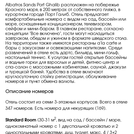
Albatros Sands Port Ghalib расположен на побережье
Красного моря, в 200 метрах от собственного пляжа, в
курортном городе Порт Галиб. Отель предлагает
комфортабельные номера с видом на сад, бассейн или
море, оснащенные кондиционером, телевизором,
сейфом и мини-баром. В главном ресторане, согласно
концепции "Все включено", гости могут насладиться
завтраком, обедом и ужином в формате шведского стола.
На территории также имеются рестораны a'la carte и
бары с закусками и освежающими напитками. Среди
развлечений в отеле есть дартс, бильярд, мини-гольф,
настольный теннис. К услугам гостей открытые бассейны
и водные горки для взрослых и детей, фитнес-центр и
спа-салон с массажными кабинетами, сауной, джакузи
и турецкой баней. Удобства в отеле включают
круглосуточную стойку регистрации, обслуживание
номеров и пункт обмена валюты.
Описание номеров
Отель состоит из семи 3-этажных корпусов. Всего в отеле
347 номеров. Есть номера для некурящих (169).
2
Standard Room
(30-31 м
, вид на сад / бассейн / море,
однокомнатный номер с 1 двуспальной кроватью и 2
односпальными кроватями, душ, туалет, макс. 4 / 3+2