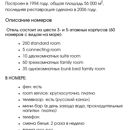
2
Построен в 1994 году, общая площадь 56 000 м
,
последняя реставрация сделана в 2006 году.
Описание номеров
Отель состоит из шести 3- и 5-этажных корпусов (60
номеров с видом на море):
260 standard room
5 connecting room
10 двухкомнатных suite room
60 трехкомнатных family room
35 однокомнатных bunk bed family room
В НОМЕРЕ:
фен: есть
room service: круглосуточно, платно
телевизор: есть (русский канал)
мини-бар (в день заезда вода, прохладительные
напитки- платно)
телефон
смена белья: 2 раза в неделю
ванна или душ