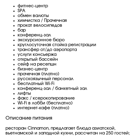
фитнес-центр
SPA
обмен валюты
химчистка / Прачечная
прокат велосипедов
бар
конференц-зал
экскурсионное бюро
круглосуточная стойка регистрации
трансфер от/до аэропорта
услуги консьержа
открытый бассейн
сейф на ресепшн
бизнес-центр
прачечная (платно)
русскоязычный персонал
бесплатный Wi-Fi
конференц-зал / банкетный зал
лифты
факс / ксерокопирование
Wi-Fi в лобби (бесплатно)
интернет-кафе (платно)
Описание питания
ресторан Cinnamon, предлагает блюда азиатской,
вьетнамской и западной кухни, рассчитан на 250 гостей;