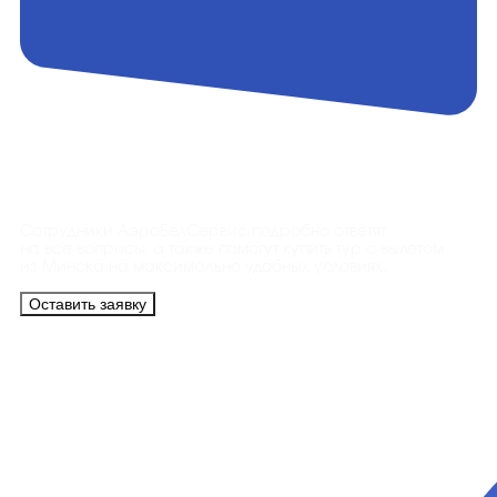
Контакты
Сотрудники АэроБелСервис подробно ответят
на все вопросы, а также помогут купить тур с вылетом
из Минска на максимально удобных условиях.
Оставить заявку