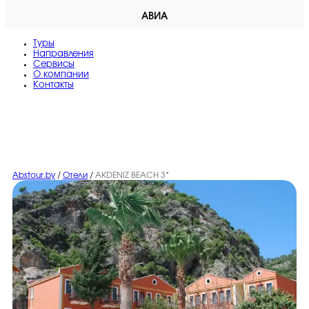
АВИА
Туры
Направления
Сервисы
O компании
Контакты
Abstour.by
/
Отели
/
AKDENIZ BEACH 3*