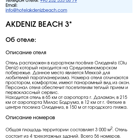
Телефон отеля:
+90 252 333 08 79
Email:
info@hotelakdenizbeach.com
AKDENIZ BEACH 3*
Об отеле:
Описание отеля
Отель расположен в курортном посёлке Олюдени́з (Olu
Deniz) который находится на Средиземноморском
побережье. Данное место является Меккой для
любителей парапланеризма. Номера отеля отличаются
простором, комфортом, имеют панорамный вид из окон.
Персонал отеля обеспечит посетителям теплый прием и
первоклассный сервис.
Находится отель в 65 км от аэропорта г. Даламан, в 215
км от аэропорта Милас Бодрума, в 12 км от г. Фетхие в
центре поселка Олюдениз, в 150 м от городского пляжа.
Описание номеров
2
Общая площадь территории составляет 3 000 м
.
Отель
состоит из 4 трехэтажных зданий.
Всего
56 номеров.