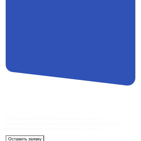
Контакты
Сотрудники АэроБелСервис подробно ответят
на все вопросы, а также помогут купить тур с вылетом
из Минска на максимально удобных условиях.
Оставить заявку