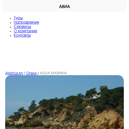
АВИА
Туры
Направления
Сервисы
O компании
Контакты
Abstour.by
/
Отели
/
AGUA MARINHA