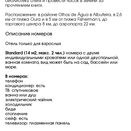
библиотеку отеля и провести часок в зелени за
прочтением книги.
Расположение: в районе Olhos de Água в Albufeira, в 2,6
км от пляжа Oura и в 5 км от пляжа Fisherman's, до
торгового центра 8 км, до аэропорта 22 км.
Описание номеров
Отель только для взрослых
Standard (14 м2, макс. 2 чел.)
номера с двумя
индивидуальными кроватями или одной двуспальной,
ванная комната, вид может быть на сад, бассейн или
море.
В номерах:
телефон
кондиционер: есть
ТВ: спутниковое
ванна или душ
электрический чайник
холодильник
биде
отопление
сейф: есть
телевизор: плазменная панель