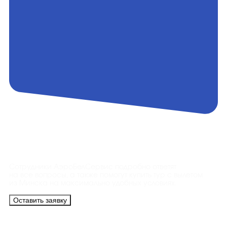
Контакты
Сотрудники АэроБелСервис подробно ответят
на все вопросы, а также помогут купить тур с вылетом
из Минска на максимально удобных условиях.
Оставить заявку