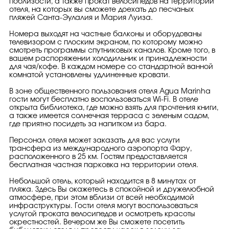
поблизости, а также прокат велосипедов на территории
отеля, на которых вы сможете доехать до песчаных
пляжей Санта-Эулалия и Мария Луиза.
Номера выходят на частные балконы и оборудованы
телевизором с плоским экраном, по которому можно
смотреть программы спутниковых каналов. Кроме того, в
вашем распоряжении холодильник и принадлежности
для чая/кофе. В каждом номере со стандартной ванной
комнатой установлены удлиненные кровати.
В зоне общественного пользования отеля Agua Marinha
гости могут бесплатно воспользоваться Wi-Fi. В отеле
открыта библиотека, где можно взять для прочтения книги,
а также имеется солнечная терраса с зеленым садом,
где приятно посидеть за напитком из бара.
Персонал отеля может заказать для вас услуги
трансфера из международного аэропорта Фару,
расположенного в 25 км. Гостям предоставляется
бесплатная частная парковка на территории отеля.
Небольшой отель, который находится в 8 минутах от
пляжа. Здесь Вы окажетесь в спокойной и дружелюбной
атмосфере, при этом вблизи от всей необходимой
инфраструктуры. Гости отеля могут воспользоваться
услугой проката велосипедов и осмотреть красоты
окрестностей. Вечером же Вы сможете посетить