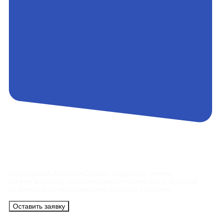
Контакты
Сотрудники АэроБелСервис подробно ответят
на все вопросы, а также помогут купить тур с вылетом
из Минска на максимально удобных условиях.
Оставить заявку