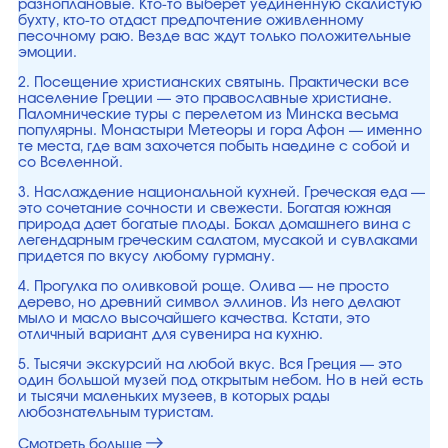
разноплановые. Кто-то выберет уединенную скалистую
бухту, кто-то отдаст предпочтение оживленному
песочному раю. Везде вас ждут только положительные
эмоции.
2. Посещение христианских святынь. Практически все
население Греции — это православные христиане.
Паломнические туры с перелетом из Минска весьма
популярны. Монастыри Метеоры и гора Афон — именно
те места, где вам захочется побыть наедине с собой и
со Вселенной.
3. Наслаждение национальной кухней. Греческая еда —
это сочетание сочности и свежести. Богатая южная
природа дает богатые плоды. Бокал домашнего вина с
легендарным греческим салатом, мусакой и сувлаками
придется по вкусу любому гурману.
4. Прогулка по оливковой роще. Олива — не просто
дерево, но древний символ эллинов. Из него делают
мыло и масло высочайшего качества. Кстати, это
отличный вариант для сувенира на кухню.
5. Тысячи экскурсий на любой вкус. Вся Греция — это
один большой музей под открытым небом. Но в ней есть
и тысячи маленьких музеев, в которых рады
любознательным туристам.
Смотреть больше