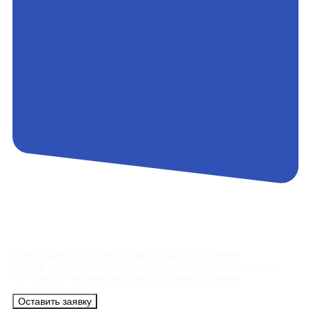
Контакты
Сотрудники АэроБелСервис подробно ответят
на все вопросы, а также помогут купить тур с вылетом
из Минска на максимально удобных условиях.
Оставить заявку