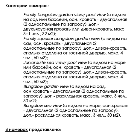
Категории номеров:
Family bungalow garden view/ pool view
(с видом
на сад или бассейн, осн. кровать - двуспальная
(2 односпальные по запросу), доп.-
двухъярусная кровать или диван-кровать, макс.
3+1 чел., 32 м2);
Family superior bungalow garden view
(с видом на
сад, осн. кровать - двуспальная (2
односпальные по запросу), доп.- диван-кровать,
спальня отделена от гостиной дверью, макс. 4
чел., 60 м2);
Junior suite sea view/ pool view
(с видом на море
или бассейн, осн. кровать - двуспальная (2
односпальные по запросу), доп.- диван-кровать,
спальня отделена от гостиной дверью, макс. 4
чел., 60 м2);
Bungalow garden view
(с видом на сад,
осн.кровать - двуспальная (2 односпальные по
запросу), доп.- раскладная кровать, макс. 3 чел.,
30 м2);
Bungalow sea view
(с видом на море, осн.кровать
- двуспальная (2 односпальные по запросу),
доп.- раскладная кровать, макс. 3 чел., 30 м2).
В номерах
представлено: