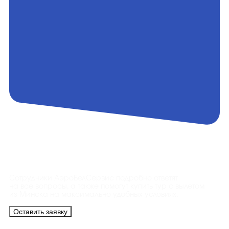
Контакты
Сотрудники АэроБелСервис подробно ответят
на все вопросы, а также помогут купить тур с вылетом
из Минска на максимально удобных условиях.
Оставить заявку