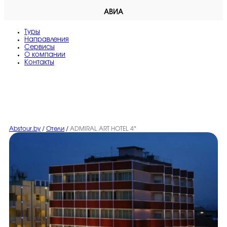
АВИА
Туры
Направления
Сервисы
O компании
Контакты
Abstour.by
/
Отели
/
ADMIRAL ART HOTEL 4*