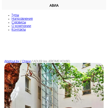
АВИА
Туры
Направления
Сервисы
O компании
Контакты
Abstour.by
/
Отели
/
ADLER (ex.JEROME HOUSE)