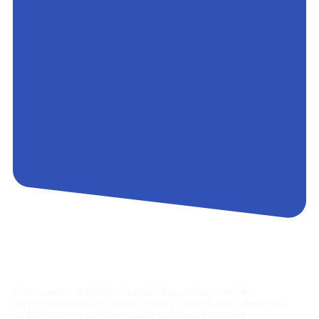
Контакты
Сотрудники АэроБелСервис подробно ответят
на все вопросы, а также помогут купить тур с вылетом
из Минска на максимально удобных условиях.