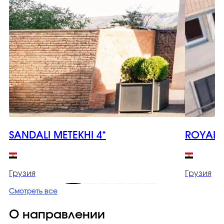
SANDALI METEKHI 4*
ROYAL I
Грузия
Грузия
Смотреть все
О направлении