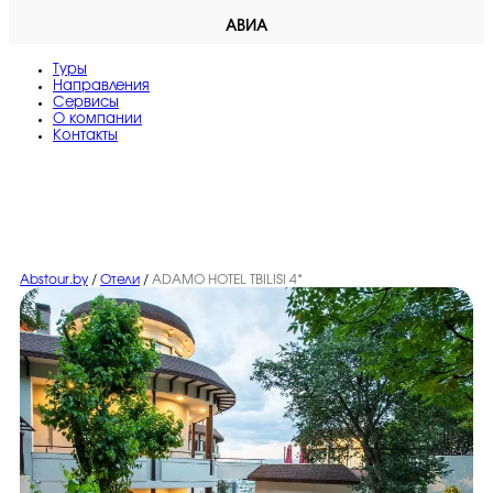
АВИА
Туры
Направления
Сервисы
O компании
Контакты
Abstour.by
/
Отели
/
ADAMO HOTEL TBILISI 4*