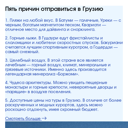
Пять причин отправиться в Грузию
1. Пляжи на любой вкус. В Батуми — галечные, Уреки — с
черным, богатым магнетитом песком, Квариати —
отличное место для дайвинга и снорклинга.
2. Горные лыжи. В Гудаури едут фристайлисты и
слаломщики и любители скоростных спусков. Бакуриани
считается лучшим спортивным куротром, а Годердзи —
самый снежный.
3. Целебный воздух. В этой стране все является
лечебным — горный воздух, климат, минеральные и
грязевые источники. Именно здесь производится
легендарная минералка «Боржоми».
4. Чудеса архитектуры. Можно увидеть пещерные
монастыри и горные крепости, невероятные дворцы и
«парящие» в воздухе поселения.
5. Доступные цены на туры в Грузию. В отличие от более
раскрученных и модных курортов, здесь можно
роскошно отдохнуть, имея скромный бюджет.
Смотреть больше