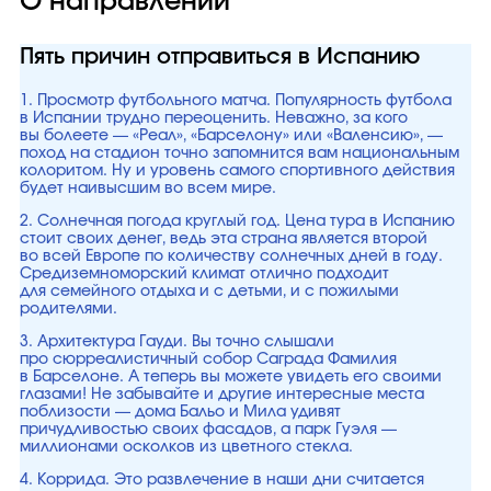
О направлении
Пять причин отправиться в Испанию
1. Просмотр футбольного матча. Популярность футбола
в Испании трудно переоценить. Неважно, за кого
вы болеете — «Реал», «Барселону» или «Валенсию», —
поход на стадион точно запомнится вам национальным
колоритом. Ну и уровень самого спортивного действия
будет наивысшим во всем мире.
2. Солнечная погода круглый год. Цена тура в Испанию
стоит своих денег, ведь эта страна является второй
во всей Европе по количеству солнечных дней в году.
Средиземноморский климат отлично подходит
для семейного отдыха и с детьми, и с пожилыми
родителями.
3. Архитектура Гауди. Вы точно слышали
про сюрреалистичный собор Саграда Фамилия
в Барселоне. А теперь вы можете увидеть его своими
глазами! Не забывайте и другие интересные места
поблизости — дома Бальо и Мила удивят
причудливостью своих фасадов, а парк Гуэля —
миллионами осколков из цветного стекла.
4. Коррида. Это развлечение в наши дни считается