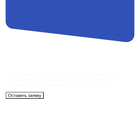
Контакты
Сотрудники АэроБелСервис подробно ответят
на все вопросы, а также помогут купить тур с вылетом
из Минска на максимально удобных условиях.
Оставить заявку