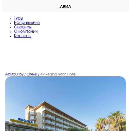
АВИА
Туры
Направления
Сервисы
O компании
Контакты
Abstour.by
/
Отели
/
4R Regina Gran Hotel