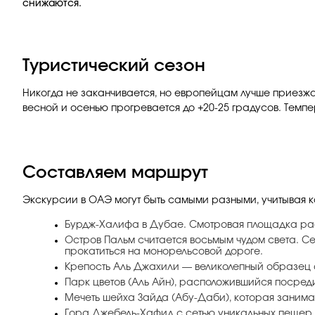
снижаются.
Туристический сезон
Никогда не заканчивается, но европейцам лучше приезжат
весной и осенью прогревается до +20-25 градусов. Темпе
Составляем маршрут
Экскурсии в ОАЭ могут быть самыми разными, учитывая к
Бурдж-Халифа в Дубае. Смотровая площадка расп
Остров Пальм считается восьмым чудом света. Се
прокатиться на монорельсовой дороге.
Крепость Аль Джахили — великолепный образец 
Парк цветов (Аль Айн), расположившийся посреди
Мечеть шейха Зайда (Абу-Даби), которая занимает
Гора Джебель-Хафид с сетью уникальных пещер, 