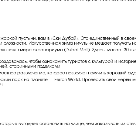
й
 жаркой пустыни, вам в «Ски Дубай». Это единственный в сво
ни сложности. Искусственная зима ничуть не мешает получать н
большом в мире океанариуме (Dubai Mall). Здесь плавает 30 т
оздавалась, чтобы ознакомить туристов с культурой и истори
ней, старинными поделками.
местное развлечение, которое позволяет получить хороший а
кий парк на планете — Ferrari World. Проверить свои нервы м
ч.
оторые выгоднее остановить на улице, чем заказывать из оте