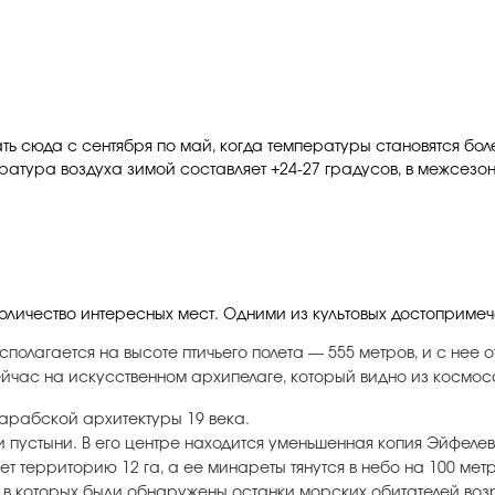
ь сюда с сентября по май, когда температуры становятся бол
ратура воздуха зимой составляет +24-27 градусов, в межсезон
оличество интересных мест. Одними из культовых достопримеч
олагается на высоте птичьего полета — 555 метров, и с нее 
йчас на искусственном архипелаге, который видно из космоса
арабской архитектуры 19 века.
 пустыни. В его центре находится уменьшенная копия Эйфелев
 территорию 12 га, а ее минареты тянутся в небо на 100 метр
в которых были обнаружены останки морских обитателей возр