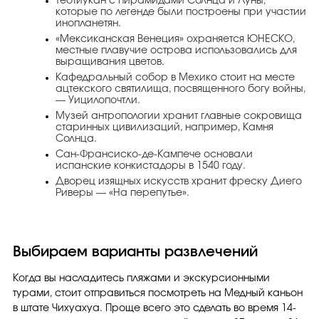
Теотиукан с пирамидами Солнца и Луны,
которые по легенде были построены при участии
инопланетян.
«Мексиканская Венеция» охраняется ЮНЕСКО,
местные плавучие острова использовались для
выращивания цветов.
Кафедральный собор в Мехико стоит на месте
ацтекского святилища, посвященного богу войны,
— Уицилопочтли.
Музей антропологии хранит главные сокровища
старинных цивилизаций, например, Камня
Солнца.
Сан-Франсиско-де-Кампече основали
испанские конкистадоры в 1540 году.
Дворец изящных искусств хранит фреску Диего
Риверы — «На перепутье».
Выбираем варианты развлечений
Когда вы насладитесь пляжами и экскурсионными
турами, стоит отправиться посмотреть на Медный каньон
в штате Чихуахуа. Проще всего это сделать во время 14-