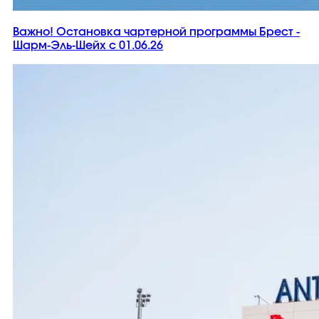
Важно! Остановка чартерной программы Брест -
Шарм-Эль-Шейх с 01.06.26