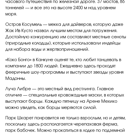
часового путешествия по железной дороге. 37 мостов, 86
тоннелей — и все это на высоте 2400 м над уровнем
моря.
Остров Косумель — мекка для дайверов, которую даже
Жак Ив Кусто назвал лучшим местом для погружения.
Достойную конкуренцию им составляют местные сеноты
(природные колодцы), которые использовали индейцы
для набора воды и жертвоприношений.
«Коко Бонго» в Канкуне оценят те, кто любит танцевать в
компании до 1800 людей. Ежедневно здесь проходят
фееричные шоу-программы и выступают звезды уровня
Мадонны.
Луча Либре — это местный вид рестлинга. Главное
отличие — специальные кровожадные маски, в которых
выступают борцы. Каждую пятницу на Арене Мехико
можно увидеть, как борцы меряются силой.
Парк Шкарет понравится не только взрослым, но и детям,
поскольку здесь располагается черепаховая ферма,
парк бабочек. Можно прокатиться в лодке по подземной