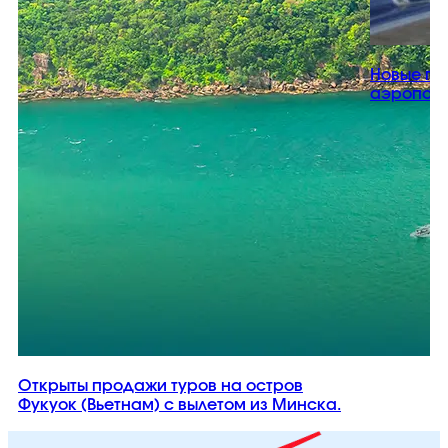
Новые пр
аэропорт
Открыты продажи туров на остров
Фукуок (Вьетнам) с вылетом из Минска.