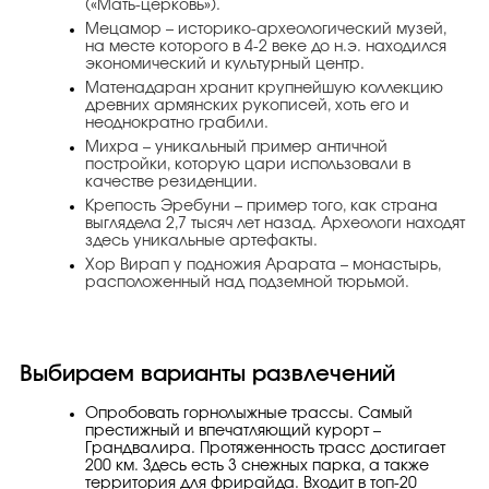
(«Мать-церковь»).
Мецамор – историко-археологический музей,
на месте которого в 4-2 веке до н.э. находился
экономический и культурный центр.
Матенадаран хранит крупнейшую коллекцию
древних армянских рукописей, хоть его и
неоднократно грабили.
Михра – уникальный пример античной
постройки, которую цари использовали в
качестве резиденции.
Крепость Эребуни – пример того, как страна
выглядела 2,7 тысяч лет назад. Археологи находят
здесь уникальные артефакты.
Хор Вирап у подножия Арарата – монастырь,
расположенный над подземной тюрьмой.
Выбираем варианты развлечений
Опробовать горнолыжные трассы. Самый
престижный и впечатляющий курорт –
Грандвалира. Протяженность трасс достигает
200 км. Здесь есть 3 снежных парка, а также
территория для фрирайда. Входит в топ-20