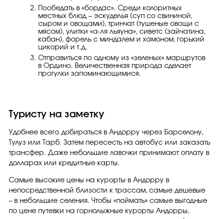
Пообедать в «бордас». Среди колоритных
местных блюд – эскуделья (суп со свининой,
сыром и овощами), тринчат (тушеные овощи с
мясом), улитки «а-ля льяуна», сиветс (зайчатина,
кабан), форель с миндалем и хамоном, горький
цикорий и т.д.
Отправиться по одному из «зеленых» маршрутов
в Ордино. Величественная природа сделает
прогулки запоминающимися.
Туристу на заметку
Удобнее всего добираться в Андорру через Барселону,
Тулуз или Тарб. Затем пересесть на автобус или заказать
трансфер. Даже небольшие лавочки принимают оплату в
долларах или кредитные карты.
Самые высокие цены на курорты в Андорру в
непосредственной близости к трассам, самые дешевые
– в небольшие селения. Чтобы «поймать» самые выгодные
по цене путевки на горнолыжные курорты Андорры,