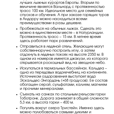
лучших лыжных курортов Европы. Вторым по
величине является Вальнорд с протяженностью
трасс 100 км. Идеальное место для семейных
спусков и обучения. А при заказе горящих туров
в Андорру можно насладиться всеми
преимуществами в разы дешевле.
Пробежаться на обычных лыжах. Сделать это
можно в единственном месте – в Натурландии.
Протяженность трасс – 15 км. В летнее время
здесь работает парк развлечений.
Отправиться в ледяной отель. Желающие могут
собственноручно построить иглу, а затем
отдохнуть в ледяных покоях на высоте 2350 м. В
одном из номеров имеется джакузи, из которого
открывается роскошный вид на звездное небо.
Искупаться в термальных бассейнах. Кальдеа –
одна из передовых водолечебниц на континенте.
Источником оздоровления выступает вода
Эскальдес-Энгордань (+68 градусов). Ее состав
обогащен серой, сульфатами, калием, магнием
и прочими минералами.
Съехать на санках по стальным рельсам горки
Тоботронк. Дорога занимает в общей сложности
5,3 км, а высота горки – 400 м.
Погулять вокруг озера Тристейн. Именно здесь
можно полюбоваться самыми дикими и