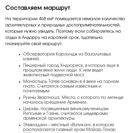
Составляем маршрут
На территории 468 км² помещается немалое количество
архитектурных и природных достопримечательностей,
которые нужно увидеть. Поэтому если собираетесь на
отдых в Андорру на короткий срок, тщательно
планируйте свой маршрут.
Обсерватория Караундж из базальтовых
камней.
Пещерный город Хндзореск, в которых еще в
прошлом веке жили люди. К ним ведет
живописный подвесной мост.
Монастырь Татев основан в 4 веке на горном
плато. Считается самым известным и
почитаемым.
Руины Звартноца. Место, с которого по легенде
началось крещение Армении.
Церкви, посвященные великомученицам
Рипсиме и Гаяне, считаются шедеврами
армянской архитектуры.
Эчмиадзин – местный «Ватикан», в котором
располагается главный храм Майар-Тачар